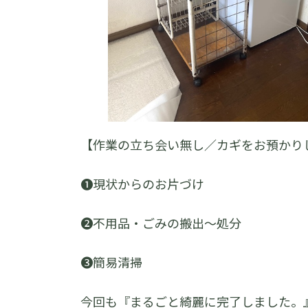
【作業の立ち会い無し／カギをお預かり
➊現状からのお片づけ
➋不用品・ごみの搬出～処分
➌簡易清掃
今回も『まるごと綺麗に完了しました。』