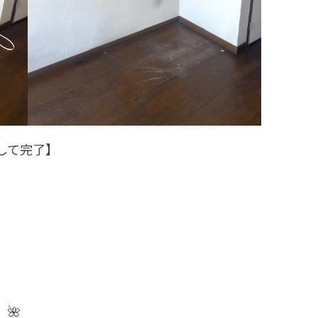
して完了】
🌺