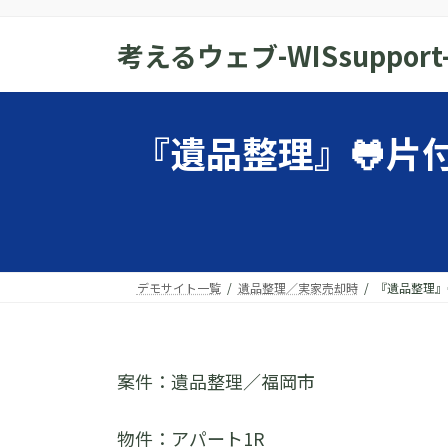
コ
ナ
ン
ビ
考えるウェブ-WISsupport
テ
ゲ
ン
ー
ツ
シ
『遺品整理』🐸片
へ
ョ
ス
ン
キ
に
ッ
移
プ
動
デモサイト一覧
遺品整理／実家売却時
『遺品整理』
案件：遺品整理／福岡市
物件：アパート1R